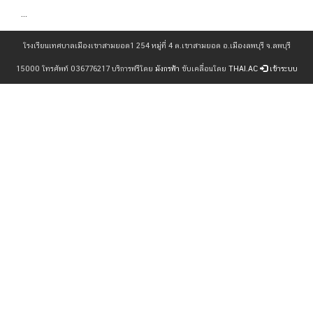
...
โรงเรียนเทศบาลเมืองเขาสามยอด1 254 หมู่ที่ 4 ต.เขาสามยอด อ.เมืองลพบุรี จ.ลพบุรี
15000 โทรศัพท์ 036776217 บริการฟรีโดย
มังกรฟ้า
ขับเคลื่อนโดย
THAI.AC
เข้าระบบ