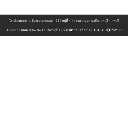
โรงเรียนเทศบาลเมืองเขาสามยอด1 254 หมู่ที่ 4 ต.เขาสามยอด อ.เมืองลพบุรี จ.ลพบุรี
15000 โทรศัพท์ 036776217 บริการฟรีโดย
มังกรฟ้า
ขับเคลื่อนโดย
THAI.AC
เข้าระบบ