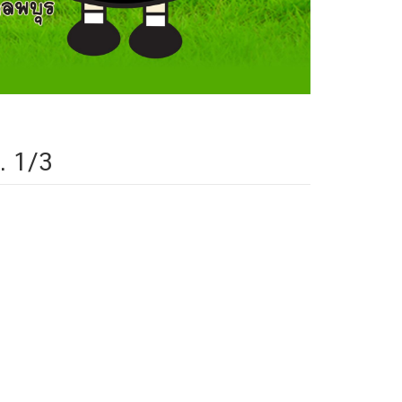
ป. 1/3