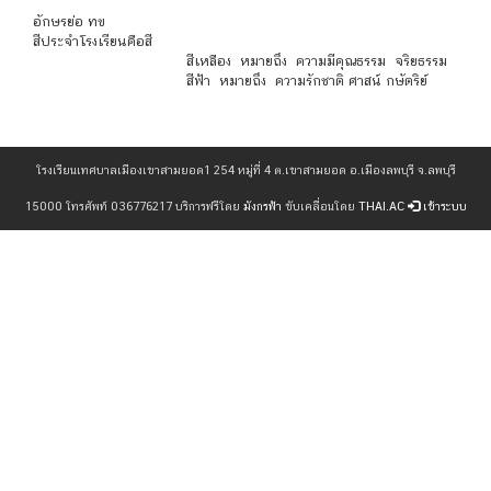
อักษรย่อ ทข
สีประจำโรงเรียนคือสี
สีเหลือง หมายถึง ความมีคุณธรรม จริยธรรม
สีฟ้า หมายถึง ความรักชาติ ศาสน์ กษัตริย์
โรงเรียนเทศบาลเมืองเขาสามยอด1 254 หมู่ที่ 4 ต.เขาสามยอด อ.เมืองลพบุรี จ.ลพบุรี
15000 โทรศัพท์ 036776217 บริการฟรีโดย
มังกรฟ้า
ขับเคลื่อนโดย
THAI.AC
เข้าระบบ